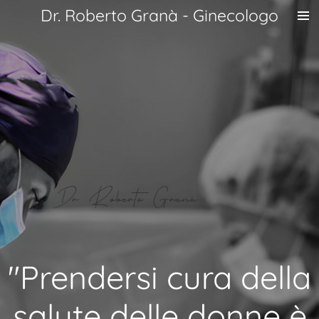
Dr. Roberto Granà - Ginecologo
Vai
al
contenuto
principale
"Prendersi cura della
salute delle donne è