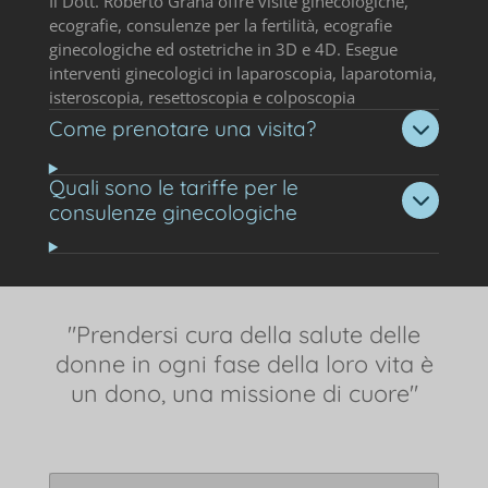
Il Dott. Roberto Granà offre visite ginecologiche,
ecografie, consulenze per la fertilità, ecografie
ginecologiche ed ostetriche in 3D e 4D. Esegue
interventi ginecologici in laparoscopia, laparotomia,
isteroscopia, resettoscopia e colposcopia
Come prenotare una visita?
Quali sono le tariffe per le
consulenze ginecologiche
"Prendersi cura della salute delle
donne in ogni fase della loro vita è
un dono, una missione di cuore"